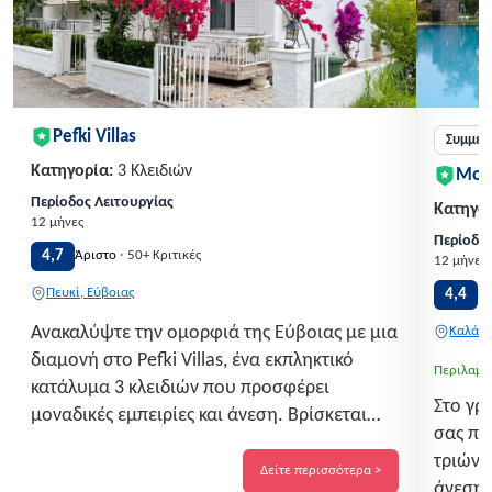
Pefki Villas
Συμμετ
Κατηγορία:
3 Κλειδιών
Mon
Περίοδος Λειτουργίας
Κατηγορ
12 μήνες
Περίοδος
·
4,7
Άριστο
50+ Κριτικές
12 μήνες
Πευκί, Εύβοιας
4,4
Π
Ανακαλύψτε την ομορφιά της Εύβοιας με μια
Καλάβρ
διαμονή στο Pefki Villas, ένα εκπληκτικό
Περιλαμβ
κατάλυμα 3 κλειδιών που προσφέρει
Στο γρ
μοναδικές εμπειρίες και άνεση. Βρίσκεται
σας πε
στην ειδυλλιακή τοποθεσία του Πεύκι, μόλις
τριών 
λίγα βήματα από την παραλία, το Pefki Villas
Δείτε περισσότερα >
άνεση 