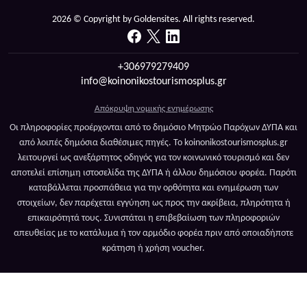
2026 © Copyright by Goldensites. All rights reserved.
+306979279409
info@koinonikostourismosplus.gr
Απόκρυψη νομικής ενημέρωσης
Οι πληροφορίες προέρχονται από το δημόσιο Μητρώο Παρόχων ΔΥΠΑ και
από λοιπές δημόσια διαθέσιμες πηγές. Το koinonikostourismosplus.gr
λειτουργεί ως ανεξάρτητος οδηγός για τον κοινωνικό τουρισμό και δεν
αποτελεί επίσημη ιστοσελίδα της ΔΥΠΑ ή άλλου δημόσιου φορέα. Παρότι
καταβάλλεται προσπάθεια για την ορθότητα και ενημέρωση των
στοιχείων, δεν παρέχεται εγγύηση ως προς την ακρίβεια, πληρότητα ή
επικαιρότητά τους. Συνιστάται η επιβεβαίωση των πληροφοριών
απευθείας με το κατάλυμα ή τον αρμόδιο φορέα πριν από οποιαδήποτε
κράτηση ή χρήση voucher.