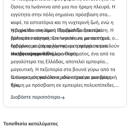
ζήσεις τα Ιωάννινα από μια πιο ήρεμη πλευρά. Η
εγγύτητα στην πόλη σημαίνει πρόσβαση στα
καφέ, τα εστιατόρια και τη νυχτερινή ζωή, ενώ η
ησυχία του οικισμού εξασφαλίζει ξεκούραση. Η
Η βαρκάδα στη λίμνη Παμβώτιδα αποτελεί
βόλτα στο κάστρο των Ιωαννίνων, με τα στενά
εμπειρία ποιητική. Στο νησάκι, τα μοναστήρια, οι
δρομάκια και τα αρχοντικά, μεταφέρει σε μια
ταβέρνες με ψάρια λίμνης και η ησυχία αποτελούν
εποχή παραμυθένια.
αντίδοτο στην καθημερινότητα.
Η επίσκεψη στο Σπήλαιο Περάματος, ένα από τα
μεγαλύτερα της Ελλάδας, αποτελεί εμπειρία
μαγευτική. Η πεζοπορία στα βουνά γύρω από τα
Ιωάννινα αποκαλύπτει μονοπάτια με πανοραμική
Ο τουρισμός για όλους εδώ σημαίνει μια βάση
θέα.
ήρεμη με πρόσβαση σε εμπειρίες πολυεπίπεδες.
Τα κοινωνικά καταλύματα κοντά στα Ιωάννινα
Διαβάστε περισσότερα
ανοίγουν τον δρόμο για γνωριμία με μια πόλη και
μια περιφέρεια γεμάτες χαρακτήρα.
Τοποθεσία καταλύματος