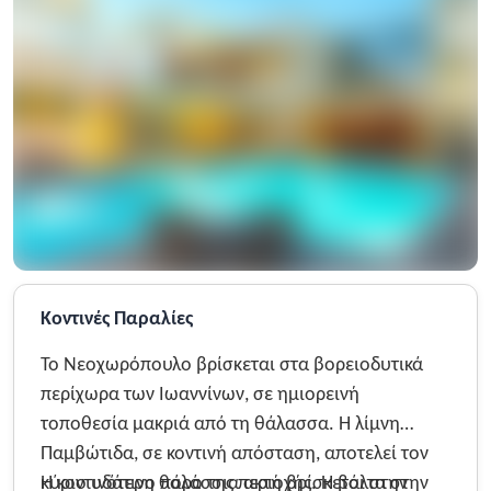
Κοντινές Παραλίες
Το Νεοχωρόπουλο βρίσκεται στα βορειοδυτικά
περίχωρα των Ιωαννίνων, σε ημιορεινή
τοποθεσία μακριά από τη θάλασσα. Η λίμνη
Παμβώτιδα, σε κοντινή απόσταση, αποτελεί τον
κύριο υδάτινο πόρο της περιοχής. Η βόλτα στην
Η κοντινότερη θαλάσσια ακτή βρίσκεται στην