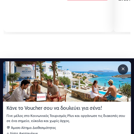
αποτελεί την ιδανική επιλογή...
δυναμι
προσφέ
και ζε
×
Εγγραφείτε στο newsletter μας
Μείνετε ενημερωμένοι με τις τελευταίες ειδήσεις, ανακοινώσεις
και άρθρα.
Κάνε το Voucher σου να δουλεύει για σένα!
Εγγραφή
Γίνε μέλος στο Κοινωνικός Τουρισμός Plus και οργάνωσε τις διακοπές σου
σε ένα σημείο, εύκολα και χωρίς άγχος.
💬 Άμεσο Αίτημα Διαθεσιμότητας
⭐ Λίστα Αγαπημένων