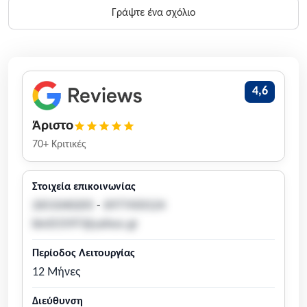
Γράψτε ένα σχόλιο
4,6
Άριστο
70+ Κριτικές
Στοιχεία επικοινωνίας
2651040205
-
6977450124
bird15597@yahoo.gr
Περίοδος Λειτουργίας
12 Μήνες
Διεύθυνση