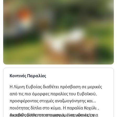
Κοντινές Παραλίες
Η Λίμνη Ευβοίας διαθέτει πρόσβαση σε μερικές
από τις πιο όμορφες παραλίες του Ευβοϊκού,
προσφέροντας στιγμές αναζωογόνησης και
ποιότητας δίπλα στο κύμα. Η παραλία Κοχύλι ,
ακριβώς δίπλα στον οικισμό, είναι ιδανική για
Αν επιθυμείτε πιο απομονωμένες γωνιές, οι