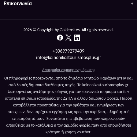
Επικοινωνία
2026 © Copyright by Goldensites. All rights reserved.
+306979279409
info@koinonikostourismosplus.gr
Απόκρυψη νομικής ενημέρωσης
Οι πληροφορίες προέρχονται από το δημόσιο Μητρώο Παρόχων ΔΥΠΑ και
από λοιπές δημόσια διαθέσιμες πηγές. Το koinonikostourismosplus.gr
λειτουργεί ως ανεξάρτητος οδηγός για τον κοινωνικό τουρισμό και δεν
αποτελεί επίσημη ιστοσελίδα της ΔΥΠΑ ή άλλου δημόσιου φορέα. Παρότι
καταβάλλεται προσπάθεια για την ορθότητα και ενημέρωση των
στοιχείων, δεν παρέχεται εγγύηση ως προς την ακρίβεια, πληρότητα ή
επικαιρότητά τους. Συνιστάται η επιβεβαίωση των πληροφοριών
απευθείας με το κατάλυμα ή τον αρμόδιο φορέα πριν από οποιαδήποτε
κράτηση ή χρήση voucher.