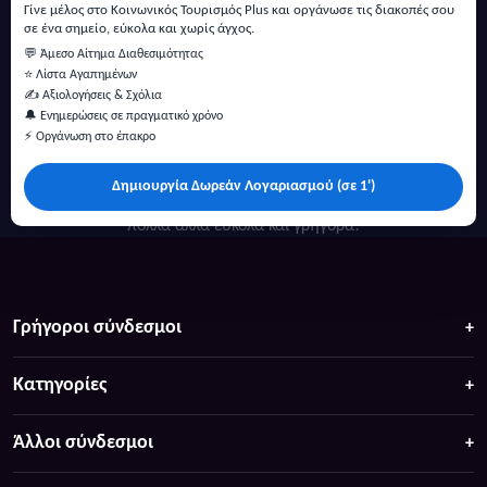
Γίνε μέλος στο Κοινωνικός Τουρισμός Plus και οργάνωσε τις διακοπές σου
σε ένα σημείο, εύκολα και χωρίς άγχος.
💬 Άμεσο Αίτημα Διαθεσιμότητας
⭐ Λίστα Αγαπημένων
✍️ Αξιολογήσεις & Σχόλια
🔔 Ενημερώσεις σε πραγματικό χρόνο
⚡ Οργάνωση στο έπακρο
Δημιουργία Δωρεάν Λογαριασμού (σε 1')
Κάντε αναζήτηση για προσφορές σε ξενοδοχεία, σπίτια και
πολλά άλλα ευκολα και γρήγορα!
Γρήγοροι σύνδεσμοι
Κατηγορίες
Άλλοι σύνδεσμοι