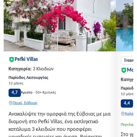
Pefki Villas
Συμμετ
Κατηγορία:
3 Κλειδιών
Mon
Περίοδος Λειτουργίας
Κατηγορ
12 μήνες
Περίοδος
·
4,7
Άριστο
50+ Κριτικές
12 μήνες
Πευκί, Εύβοιας
4,4
Π
Ανακαλύψτε την ομορφιά της Εύβοιας με μια
Καλάβρ
διαμονή στο Pefki Villas, ένα εκπληκτικό
Περιλαμβ
κατάλυμα 3 κλειδιών που προσφέρει
Στο γρ