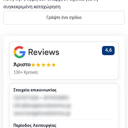
συγκεκριμένη καταχώρηση
Γράψτε ένα σχόλιο
4,6
Άριστο
130+ Κριτικές
Στοιχεία επικοινωνίας
2227071204
-
6974934835
info@bungalowskaterina.gr
www.bungalowskaterina.gr
Περίοδος Λειτουργίας