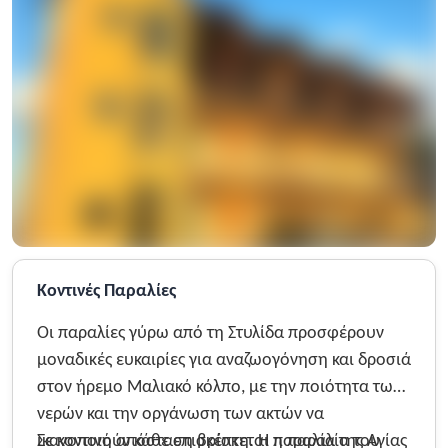
Κοντινές Παραλίες
Οι παραλίες γύρω από τη Στυλίδα προσφέρουν
μοναδικές ευκαιρίες για αναζωογόνηση και δροσιά
στον ήρεμο Μαλιακό κόλπο, με την ποιότητα των
νερών και την οργάνωση των ακτών να
ικανοποιούν κάθε επισκέπτη. Η παραλία της Αγίας
Σε κοντινή απόσταση βρίσκεται η παραλία του