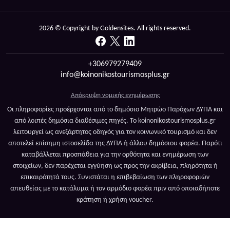
2026 © Copyright by Goldensites. All rights reserved.
+306979279409
info@koinonikostourismosplus.gr
Απόκρυψη νομικής ενημέρωσης
Οι πληροφορίες προέρχονται από το δημόσιο Μητρώο Παρόχων ΔΥΠΑ και
από λοιπές δημόσια διαθέσιμες πηγές. Το koinonikostourismosplus.gr
λειτουργεί ως ανεξάρτητος οδηγός για τον κοινωνικό τουρισμό και δεν
αποτελεί επίσημη ιστοσελίδα της ΔΥΠΑ ή άλλου δημόσιου φορέα. Παρότι
καταβάλλεται προσπάθεια για την ορθότητα και ενημέρωση των
στοιχείων, δεν παρέχεται εγγύηση ως προς την ακρίβεια, πληρότητα ή
επικαιρότητά τους. Συνιστάται η επιβεβαίωση των πληροφοριών
απευθείας με το κατάλυμα ή τον αρμόδιο φορέα πριν από οποιαδήποτε
κράτηση ή χρήση voucher.