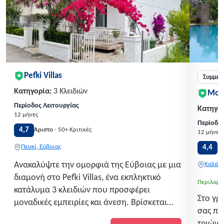
Pefki Villas
Συμμετ
Κατηγορία:
3 Κλειδιών
Mon
Περίοδος Λειτουργίας
Κατηγορ
12 μήνες
Περίοδος
·
4,7
Άριστο
50+ Κριτικές
12 μήνες
Πευκί, Εύβοιας
4,4
Π
Ανακαλύψτε την ομορφιά της Εύβοιας με μια
Καλάβρ
διαμονή στο Pefki Villas, ένα εκπληκτικό
Περιλαμβ
κατάλυμα 3 κλειδιών που προσφέρει
Στο γρ
μοναδικές εμπειρίες και άνεση. Βρίσκεται
σας πε
στην ειδυλλιακή τοποθεσία του Πεύκι, μόλις
τριών 