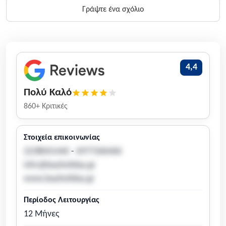
Γράψτε ένα σχόλιο
4,4
Πολύ Καλό
860+ Κριτικές
Στοιχεία επικοινωνίας
2238041440
-
6977266466
info@bayholiday.gr
www.bayholiday.gr
Περίοδος Λειτουργίας
12 Μήνες