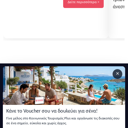
λίγα βήματα από την παραλία, το Pefki Villas
Δείτε περισσότερα >
άνεση 
αποτελεί την ιδανική επιλογή...
δυναμι
προσφέ
και ζε
×
Εγγραφείτε στο newsletter μας
Μείνετε ενημερωμένοι με τις τελευταίες ειδήσεις, ανακοινώσεις
και άρθρα.
Κάνε το Voucher σου να δουλεύει για σένα!
Εγγραφή
Γίνε μέλος στο Κοινωνικός Τουρισμός Plus και οργάνωσε τις διακοπές σου
σε ένα σημείο, εύκολα και χωρίς άγχος.