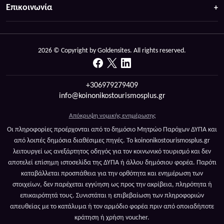
Επικοινωνία
2026 © Copyright by Goldensites. All rights reserved.
+306979279409
info@koinonikostourismosplus.gr
Απόκρυψη νομικής ενημέρωσης
Οι πληροφορίες προέρχονται από το δημόσιο Μητρώο Παρόχων ΔΥΠΑ και
από λοιπές δημόσια διαθέσιμες πηγές. Το koinonikostourismosplus.gr
λειτουργεί ως ανεξάρτητος οδηγός για τον κοινωνικό τουρισμό και δεν
αποτελεί επίσημη ιστοσελίδα της ΔΥΠΑ ή άλλου δημόσιου φορέα. Παρότι
καταβάλλεται προσπάθεια για την ορθότητα και ενημέρωση των
στοιχείων, δεν παρέχεται εγγύηση ως προς την ακρίβεια, πληρότητα ή
επικαιρότητά τους. Συνιστάται η επιβεβαίωση των πληροφοριών
απευθείας με το κατάλυμα ή τον αρμόδιο φορέα πριν από οποιαδήποτε
κράτηση ή χρήση voucher.