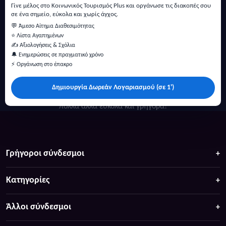
Γίνε μέλος στο Κοινωνικός Τουρισμός Plus και οργάνωσε τις διακοπές σου
σε ένα σημείο, εύκολα και χωρίς άγχος.
💬 Άμεσο Αίτημα Διαθεσιμότητας
⭐ Λίστα Αγαπημένων
✍️ Αξιολογήσεις & Σχόλια
🔔 Ενημερώσεις σε πραγματικό χρόνο
⚡ Οργάνωση στο έπακρο
Δημιουργία Δωρεάν Λογαριασμού (σε 1')
Κάντε αναζήτηση για προσφορές σε ξενοδοχεία, σπίτια και
πολλά άλλα ευκολα και γρήγορα!
Γρήγοροι σύνδεσμοι
Κατηγορίες
Άλλοι σύνδεσμοι